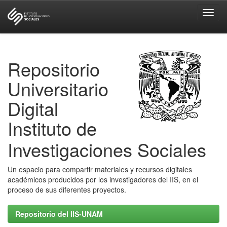
Skip
navigation
Repositorio
Universitario
Digital
Instituto de
Investigaciones Sociales
Un espacio para compartir materiales y recursos digitales
académicos producidos por los investigadores del IIS, en el
proceso de sus diferentes proyectos.
Repositorio del IIS-UNAM