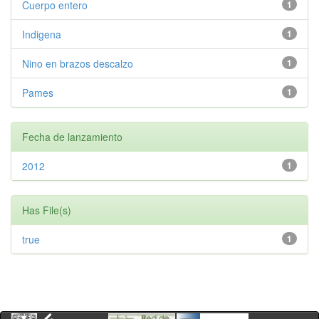
Cuerpo entero
1
Indigena
1
Nino en brazos descalzo
1
Pames
1
Fecha de lanzamiento
2012
1
Has File(s)
true
1