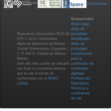
Comentarios
Normatividad
Aviso Legal
Aviso de
Repositorio Universitario RUD-IIS
privacidad
D.R. © 2010. Universidad
simplificado
Nacional Autónoma de México.
Aviso de
Ciudad Universitaria, Coyoacán,
privacidad
C. P. 04510, Ciudad de México,
Lineamientos
México.
para la
Este sitio web puede ser utilizado
publicación de
con fines no lucrativos siempre
contenidos
que se cite la fuente de
digitales
conformidad con el
AVISO
Políticas del
LEGAL
.
Repositorio
Términos y
condiciones
de uso