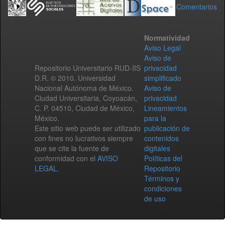
Comentarios
Normatividad
Aviso Legal
Aviso de
Repositorio Universitario RUD-IIS
privacidad
D.R. © 2010. Universidad
simplificado
Nacional Autónoma de México.
Aviso de
Ciudad Universitaria, Coyoacán,
privacidad
C. P. 04510, Ciudad de México,
Lineamientos
México.
para la
Este sitio web puede ser utilizado
publicación de
con fines no lucrativos siempre
contenidos
que se cite la fuente de
digitales
conformidad con el
AVISO
Políticas del
LEGAL
.
Repositorio
Términos y
condiciones
de uso