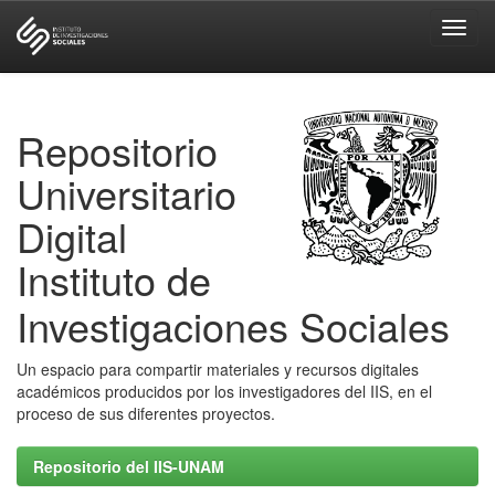
Skip
navigation
Repositorio
Universitario
Digital
Instituto de
Investigaciones Sociales
Un espacio para compartir materiales y recursos digitales
académicos producidos por los investigadores del IIS, en el
proceso de sus diferentes proyectos.
Repositorio del IIS-UNAM