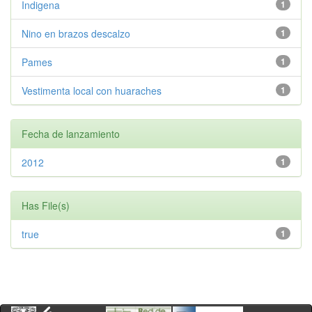
Indigena
1
Nino en brazos descalzo
1
Pames
1
Vestimenta local con huaraches
1
Fecha de lanzamiento
2012
1
Has File(s)
true
1