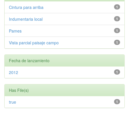
Cintura para arriba
1
Indumentaria local
1
Pames
1
Vista parcial paisaje campo
1
Fecha de lanzamiento
2012
1
Has File(s)
true
1