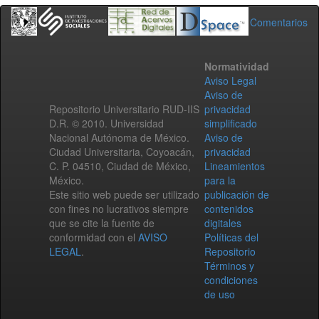
Comentarios
Normatividad
Aviso Legal
Aviso de
Repositorio Universitario RUD-IIS
privacidad
D.R. © 2010. Universidad
simplificado
Nacional Autónoma de México.
Aviso de
Ciudad Universitaria, Coyoacán,
privacidad
C. P. 04510, Ciudad de México,
Lineamientos
México.
para la
Este sitio web puede ser utilizado
publicación de
con fines no lucrativos siempre
contenidos
que se cite la fuente de
digitales
conformidad con el
AVISO
Políticas del
LEGAL
.
Repositorio
Términos y
condiciones
de uso