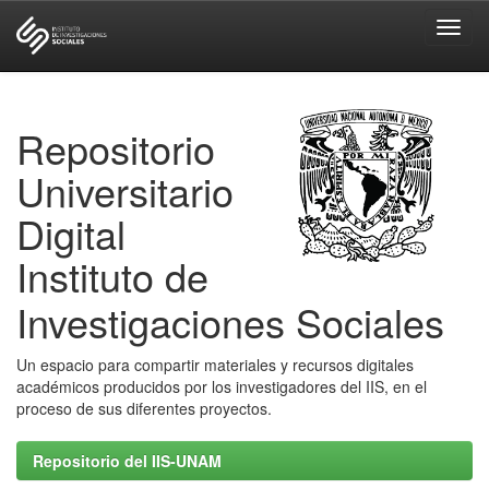
Skip
navigation
Repositorio
Universitario
Digital
Instituto de
Investigaciones Sociales
Un espacio para compartir materiales y recursos digitales
académicos producidos por los investigadores del IIS, en el
proceso de sus diferentes proyectos.
Repositorio del IIS-UNAM