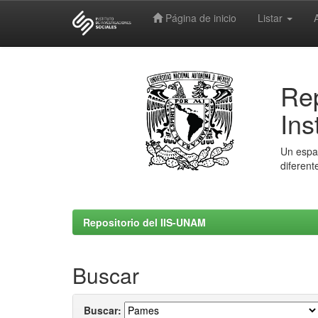
Página de inicio
Listar
Skip
navigation
Rep
Ins
Un espac
diferent
Repositorio del IIS-UNAM
Buscar
Buscar: