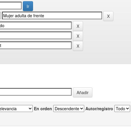
En orden
Autor/registro