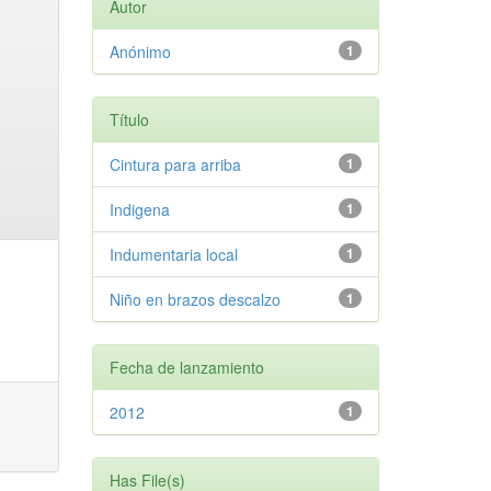
Autor
Anónimo
1
Título
Cintura para arriba
1
Indigena
1
Indumentaria local
1
Niño en brazos descalzo
1
Fecha de lanzamiento
2012
1
Has File(s)