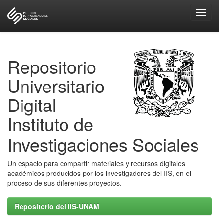
Skip
navigation
Repositorio
Universitario
Digital
Instituto de
Investigaciones Sociales
Un espacio para compartir materiales y recursos digitales
académicos producidos por los investigadores del IIS, en el
proceso de sus diferentes proyectos.
Repositorio del IIS-UNAM