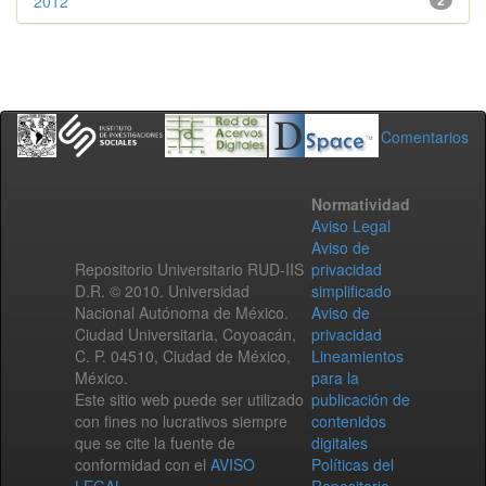
2012
2
Comentarios
Normatividad
Aviso Legal
Aviso de
Repositorio Universitario RUD-IIS
privacidad
D.R. © 2010. Universidad
simplificado
Nacional Autónoma de México.
Aviso de
Ciudad Universitaria, Coyoacán,
privacidad
C. P. 04510, Ciudad de México,
Lineamientos
México.
para la
Este sitio web puede ser utilizado
publicación de
con fines no lucrativos siempre
contenidos
que se cite la fuente de
digitales
conformidad con el
AVISO
Políticas del