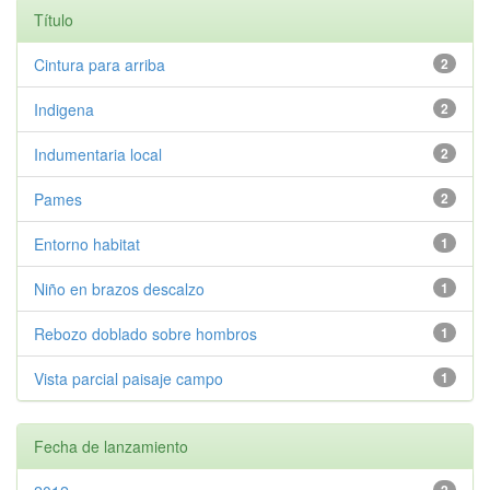
Título
Cintura para arriba
2
Indigena
2
Indumentaria local
2
Pames
2
Entorno habitat
1
Niño en brazos descalzo
1
Rebozo doblado sobre hombros
1
Vista parcial paisaje campo
1
Fecha de lanzamiento