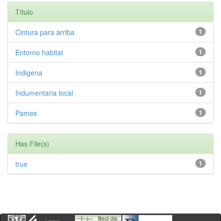
Título
Cintura para arriba
1
Entorno habitat
1
Indigena
1
Indumentaria local
1
Pames
1
Has File(s)
true
1