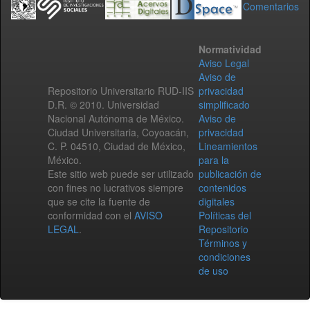
Comentarios
Normatividad
Aviso Legal
Aviso de
Repositorio Universitario RUD-IIS
privacidad
D.R. © 2010. Universidad
simplificado
Nacional Autónoma de México.
Aviso de
Ciudad Universitaria, Coyoacán,
privacidad
C. P. 04510, Ciudad de México,
Lineamientos
México.
para la
Este sitio web puede ser utilizado
publicación de
con fines no lucrativos siempre
contenidos
que se cite la fuente de
digitales
conformidad con el
AVISO
Políticas del
LEGAL
.
Repositorio
Términos y
condiciones
de uso