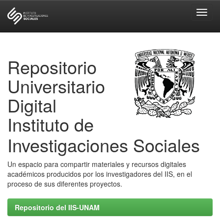
Skip
navigation
Repositorio
Universitario
Digital
Instituto de
Investigaciones Sociales
Un espacio para compartir materiales y recursos digitales
académicos producidos por los investigadores del IIS, en el
proceso de sus diferentes proyectos.
Repositorio del IIS-UNAM