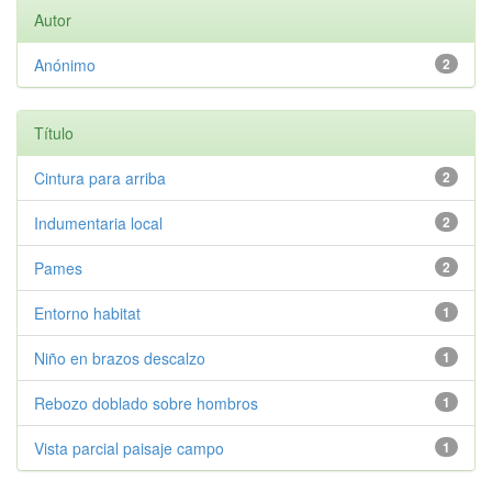
Autor
Anónimo
2
Título
Cintura para arriba
2
Indumentaria local
2
Pames
2
Entorno habitat
1
Niño en brazos descalzo
1
Rebozo doblado sobre hombros
1
Vista parcial paisaje campo
1