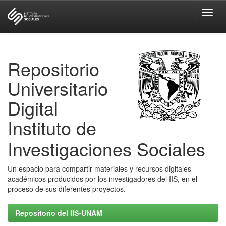
Skip
navigation
Repositorio
Universitario
Digital
Instituto de
Investigaciones Sociales
Un espacio para compartir materiales y recursos digitales
académicos producidos por los investigadores del IIS, en el
proceso de sus diferentes proyectos.
Repositorio del IIS-UNAM