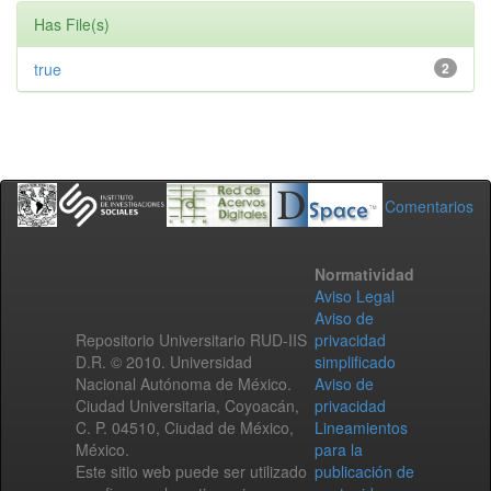
Has File(s)
true
2
Comentarios
Normatividad
Aviso Legal
Aviso de
Repositorio Universitario RUD-IIS
privacidad
D.R. © 2010. Universidad
simplificado
Nacional Autónoma de México.
Aviso de
Ciudad Universitaria, Coyoacán,
privacidad
C. P. 04510, Ciudad de México,
Lineamientos
México.
para la
Este sitio web puede ser utilizado
publicación de