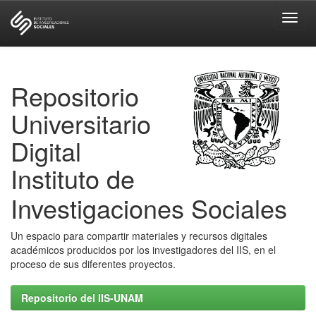
Skip
navigation
Repositorio
Universitario
Digital
Instituto de
Investigaciones Sociales
Un espacio para compartir materiales y recursos digitales
académicos producidos por los investigadores del IIS, en el
proceso de sus diferentes proyectos.
Repositorio del IIS-UNAM