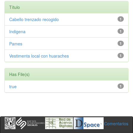
Título
Cabello trenzado recogido
1
Indigena
1
Pames
1
Vestimenta local con huaraches
1
Has File(s)
true
1
Comentarios