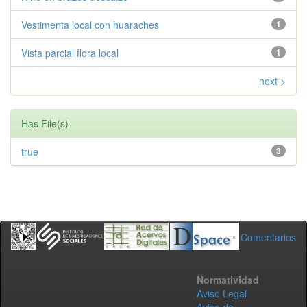
Vestimenta local con huaraches
1
Vista parcial flora local
1
next >
Has File(s)
true
3
Comentarios
Normatividad
Aviso Legal