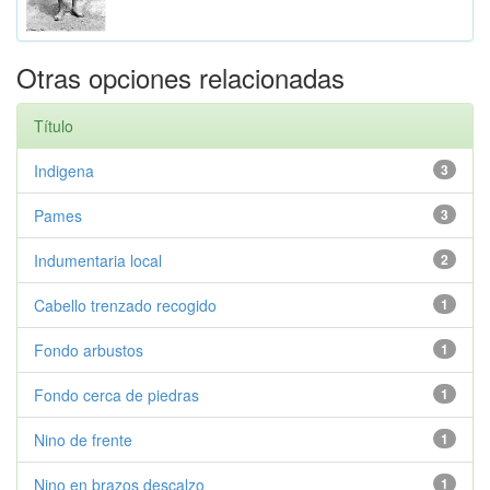
Otras opciones relacionadas
Título
Indigena
3
Pames
3
Indumentaria local
2
Cabello trenzado recogido
1
Fondo arbustos
1
Fondo cerca de piedras
1
Nino de frente
1
Nino en brazos descalzo
1