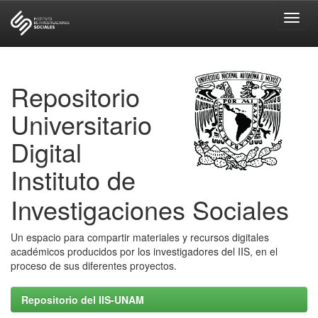
Skip
navigation
Repositorio
Universitario
Digital
Instituto de
Investigaciones Sociales
Un espacio para compartir materiales y recursos digitales
académicos producidos por los investigadores del IIS, en el
proceso de sus diferentes proyectos.
Repositorio del IIS-UNAM