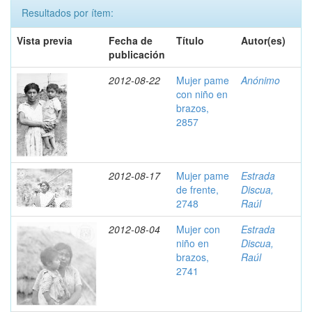
Resultados por ítem:
Vista previa
Fecha de
Título
Autor(es)
publicación
2012-08-22
Mujer pame
Anónimo
con niño en
brazos,
2857
2012-08-17
Mujer pame
Estrada
de frente,
Discua,
2748
Raúl
2012-08-04
Mujer con
Estrada
niño en
Discua,
brazos,
Raúl
2741