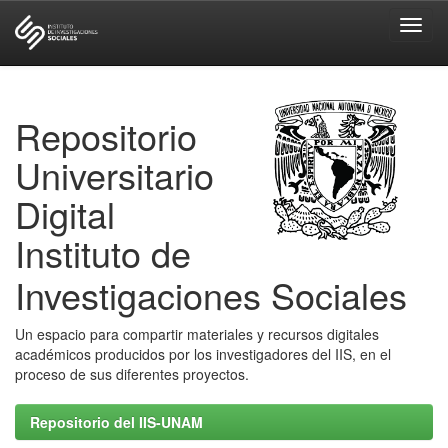
Skip
navigation
Repositorio
Universitario
Digital
Instituto de
Investigaciones Sociales
Un espacio para compartir materiales y recursos digitales
académicos producidos por los investigadores del IIS, en el
proceso de sus diferentes proyectos.
Repositorio del IIS-UNAM