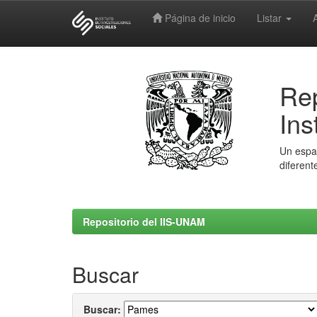
Página de inicio
Listar
Skip
navigation
Rep
Ins
Un espac
diferent
Repositorio del IIS-UNAM
Buscar
Buscar: