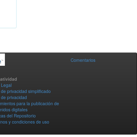
Comentarios
atividad
 Legal
 de privacidad simplificado
 de privacidad
mientos para la publicación de
nidos digitales
icas del Repositorio
nos y condiciones de uso