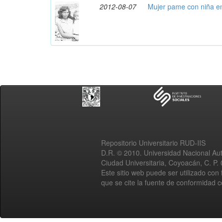
2012-08-07
Mujer pame con niña e
Repositorio Universitario RUD-IIS
D.R. © 2010. Universidad Nacional A
Ciudad Universitaria, Coyoacán, C. P.
Este sitio web puede ser utilizado con 
que se cite la fuente de conformidad 