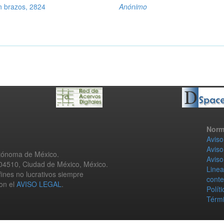
n brazos, 2824
Anónimo
Norm
Aviso
Aviso
utónoma de México.
Aviso
 04510, Ciudad de México, México.
Linea
fines no lucrativos siempre
conte
con el
AVISO LEGAL
.
Polít
Térmi