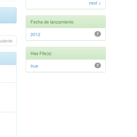
next >
Fecha de lanzamiento
2012
7
guiente
Has File(s)
true
7