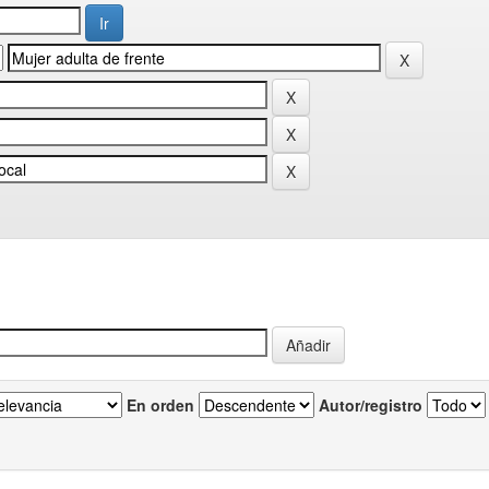
En orden
Autor/registro