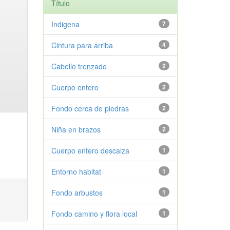
Título
Indigena
7
Cintura para arriba
4
Cabello trenzado
2
Cuerpo entero
2
Fondo cerca de piedras
2
Niña en brazos
2
Cuerpo entero descalza
1
Entorno habitat
1
Fondo arbustos
1
Fondo camino y flora local
1