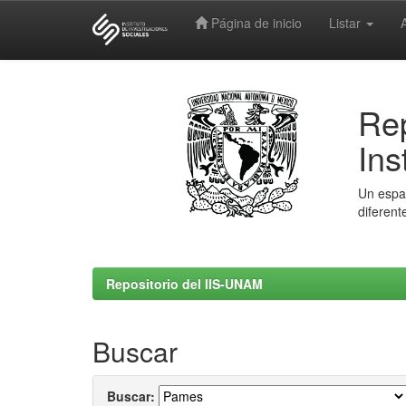
Página de inicio
Listar
Skip
navigation
Rep
Ins
Un espac
diferent
Repositorio del IIS-UNAM
Buscar
Buscar: