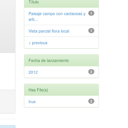
Título
Paisaje campo con cactaceas y
1
arb...
Vista parcial flora local
1
< previous
Fecha de lanzamiento
2012
2
Has File(s)
true
2