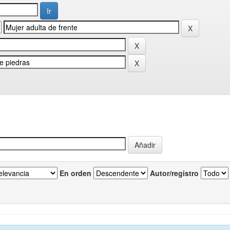
En orden
Autor/registro