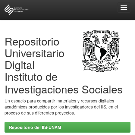
Skip
navigation
Repositorio
Universitario
Digital
Instituto de
Investigaciones Sociales
Un espacio para compartir materiales y recursos digitales
académicos producidos por los investigadores del IIS, en el
proceso de sus diferentes proyectos.
Repositorio del IIS-UNAM