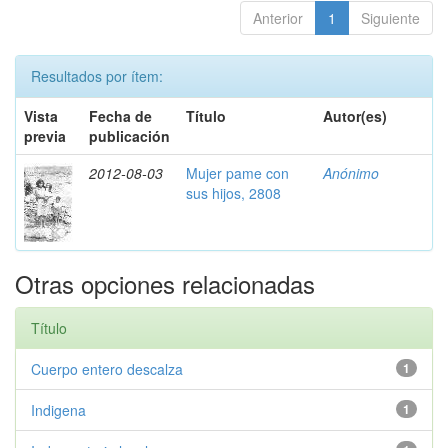
Anterior
1
Siguiente
Resultados por ítem:
Vista
Fecha de
Título
Autor(es)
previa
publicación
2012-08-03
Mujer pame con
Anónimo
sus hijos, 2808
Otras opciones relacionadas
Título
Cuerpo entero descalza
1
Indigena
1