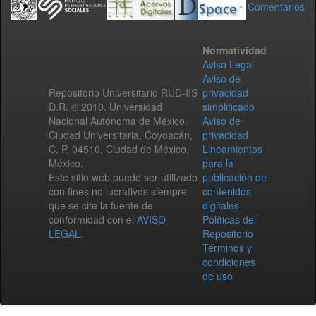
Comentarios
Normatividad
Aviso Legal
Aviso de
Repositorio Universitario RUD-IIS
privacidad
D.R. © 2010. Universidad
simplificado
Nacional Autónoma de México.
Aviso de
Ciudad Universitaria, Coyoacán,
privacidad
C. P. 04510, Ciudad de México,
Lineamientos
México.
para la
Este sitio web puede ser utilizado
publicación de
con fines no lucrativos siempre
contenidos
que se cite la fuente de
digitales
conformidad con el
AVISO
Políticas del
LEGAL
.
Repositorio
Términos y
condiciones
de uso