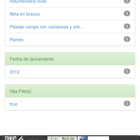
Indumentaria local
1
Niña en brazos
1
Paisaje campo con cactaceas y arb...
1
Pames
1
Fecha de lanzamiento
2012
1
Has File(s)
true
1