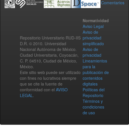
Comentarios
Normatividad
Aviso Legal
Aviso de
Repositorio Universitario RUD-IIS
privacidad
D.R. © 2010. Universidad
simplificado
Nacional Autónoma de México.
Aviso de
Ciudad Universitaria, Coyoacán,
privacidad
C. P. 04510, Ciudad de México,
Lineamientos
México.
para la
Este sitio web puede ser utilizado
publicación de
con fines no lucrativos siempre
contenidos
que se cite la fuente de
digitales
conformidad con el
AVISO
Políticas del
LEGAL
.
Repositorio
Términos y
condiciones
de uso