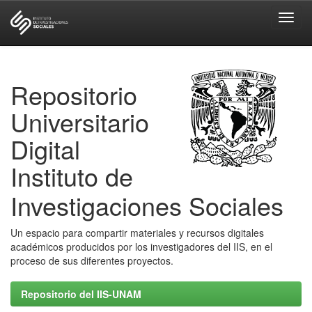
Skip
navigation
Repositorio
Universitario
Digital
Instituto de
Investigaciones Sociales
Un espacio para compartir materiales y recursos digitales
académicos producidos por los investigadores del IIS, en el
proceso de sus diferentes proyectos.
Repositorio del IIS-UNAM