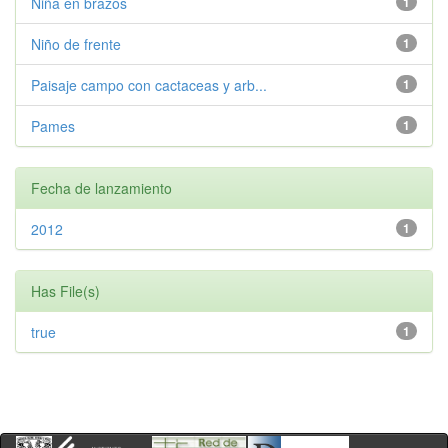
Niña en brazos
1
Niño de frente
1
Paisaje campo con cactaceas y arb...
1
Pames
1
Fecha de lanzamiento
2012
1
Has File(s)
true
1