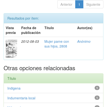
Anterior
1
Siguiente
Resultados por ítem:
Vista
Fecha de
Título
Autor(es)
previa
publicación
2012-08-03
Mujer pame con
Anónimo
sus hijos, 2808
Otras opciones relacionadas
Título
Indigena
1
Indumentaria local
1