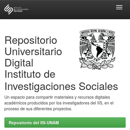
Skip
navigation
Repositorio
Universitario
Digital
Instituto de
Investigaciones Sociales
Un espacio para compartir materiales y recursos digitales
académicos producidos por los investigadores del IIS, en el
proceso de sus diferentes proyectos.
Repositorio del IIS-UNAM