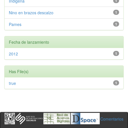
Indigena
1
Nino en brazos descalzo
1
Pames
1
Fecha de lanzamiento
2012
1
Has File(s)
true
1
Comentarios