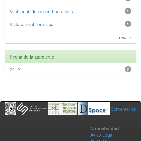
Vestimenta local con huaraches
1
Vista parcial flora local
1
next >
Fecha de lanzamiento
2012
3
Comentarios
Normatividad
Aviso Legal