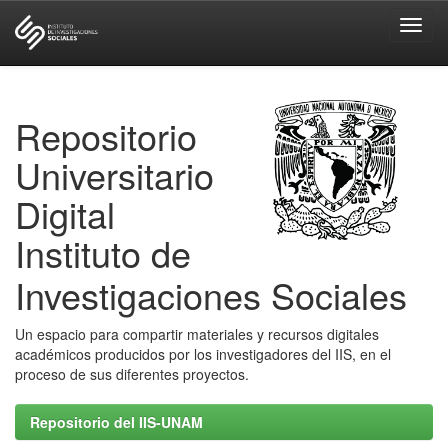
Skip
navigation
Repositorio
Universitario
Digital
Instituto de
Investigaciones Sociales
Un espacio para compartir materiales y recursos digitales
académicos producidos por los investigadores del IIS, en el
proceso de sus diferentes proyectos.
Repositorio del IIS-UNAM