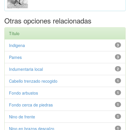
Otras opciones relacionadas
Título
Indigena
3
Pames
3
Indumentaria local
2
Cabello trenzado recogido
1
Fondo arbustos
1
Fondo cerca de piedras
1
Nino de frente
1
Nino en brazos descalzo
1