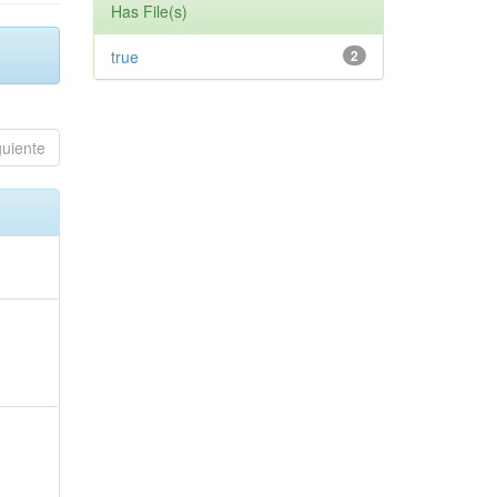
Has File(s)
true
2
guiente