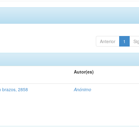
Anterior
1
Si
Autor(es)
n brazos, 2858
Anónimo