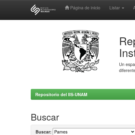
Página de inicio
Listar
Skip
navigation
Rep
Ins
Un espac
diferent
Repositorio del IIS-UNAM
Buscar
Buscar: