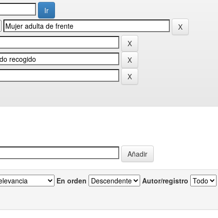
En orden
Autor/registro