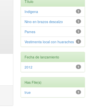
Título
Indigena
1
Nino en brazos descalzo
1
Pames
1
Vestimenta local con huaraches
1
Fecha de lanzamiento
2012
1
Has File(s)
true
1