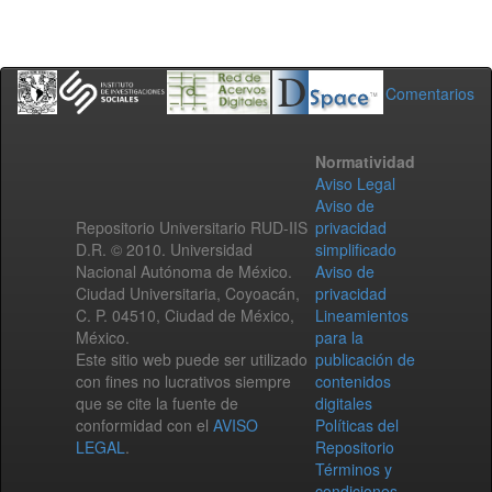
Comentarios
Normatividad
Aviso Legal
Aviso de
Repositorio Universitario RUD-IIS
privacidad
D.R. © 2010. Universidad
simplificado
Nacional Autónoma de México.
Aviso de
Ciudad Universitaria, Coyoacán,
privacidad
C. P. 04510, Ciudad de México,
Lineamientos
México.
para la
Este sitio web puede ser utilizado
publicación de
con fines no lucrativos siempre
contenidos
que se cite la fuente de
digitales
conformidad con el
AVISO
Políticas del
LEGAL
.
Repositorio
Términos y
condiciones