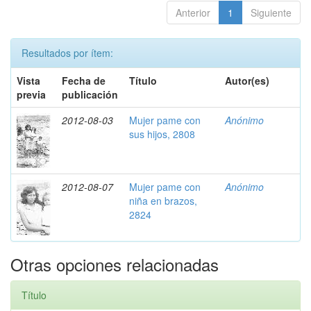
Anterior
1
Siguiente
Resultados por ítem:
Vista
Fecha de
Título
Autor(es)
previa
publicación
2012-08-03
Mujer pame con
Anónimo
sus hijos, 2808
2012-08-07
Mujer pame con
Anónimo
niña en brazos,
2824
Otras opciones relacionadas
Título