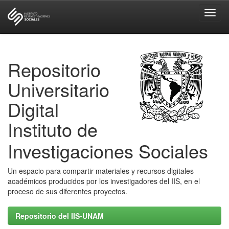
Skip
navigation
Repositorio
Universitario
Digital
Instituto de
Investigaciones Sociales
Un espacio para compartir materiales y recursos digitales
académicos producidos por los investigadores del IIS, en el
proceso de sus diferentes proyectos.
Repositorio del IIS-UNAM