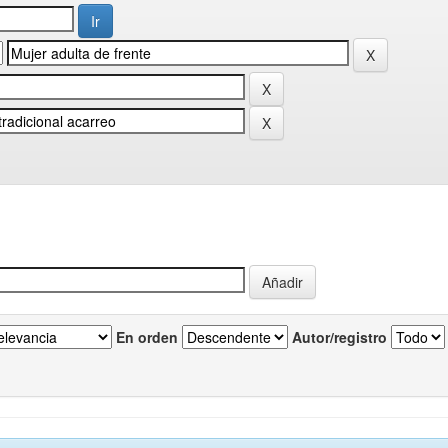
En orden
Autor/registro