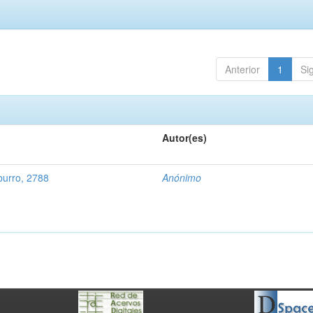
Anterior
1
Si
Autor(es)
urro, 2788
Anónimo