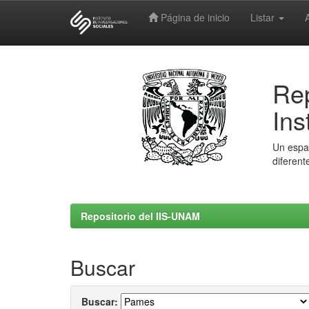
Página de inicio
Listar
Skip
navigation
Rep
Ins
Un espac
diferent
Repositorio del IIS-UNAM
Buscar
Buscar: