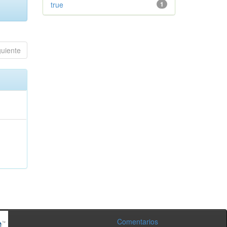
true
1
guiente
Comentarios