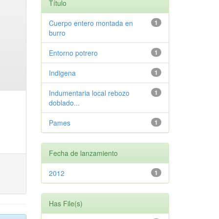
Título
Cuerpo entero montada en
1
burro
Entorno potrero
1
Indigena
1
Indumentaria local rebozo
1
doblado...
Pames
1
Fecha de lanzamiento
2012
1
Has File(s)