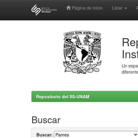
Página de inicio
Listar
Skip
navigation
Rep
Ins
Un espac
diferent
Repositorio del IIS-UNAM
Buscar
Buscar: