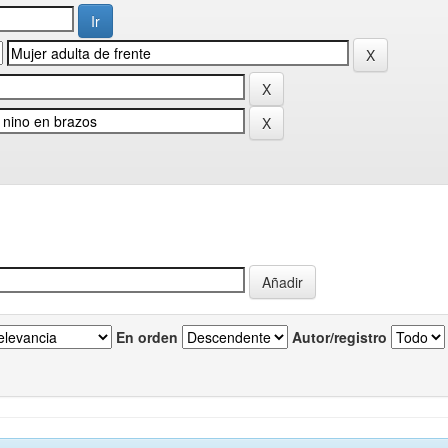
En orden
Autor/registro