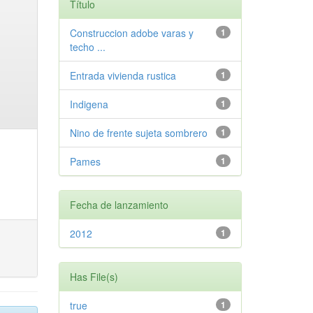
Título
Construccion adobe varas y
1
techo ...
Entrada vivienda rustica
1
Indigena
1
Nino de frente sujeta sombrero
1
Pames
1
Fecha de lanzamiento
2012
1
Has File(s)
true
1