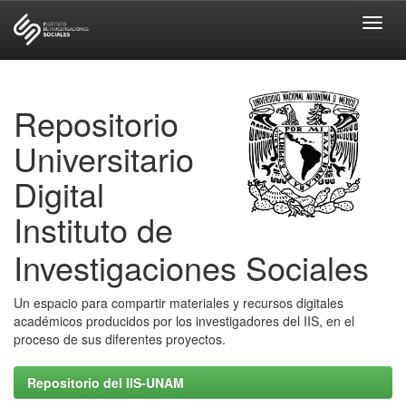
Skip
navigation
Repositorio
Universitario
Digital
Instituto de
Investigaciones Sociales
Un espacio para compartir materiales y recursos digitales
académicos producidos por los investigadores del IIS, en el
proceso de sus diferentes proyectos.
Repositorio del IIS-UNAM