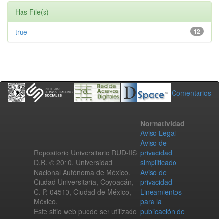
Has File(s)
true
12
Comentarios
Normatividad
Aviso Legal
Aviso de
Repositorio Universitario RUD-IIS
privacidad
D.R. © 2010. Universidad
simplificado
Nacional Autónoma de México.
Aviso de
Ciudad Universitaria, Coyoacán,
privacidad
C. P. 04510, Ciudad de México,
Lineamientos
México.
para la
Este sitio web puede ser utilizado
publicación de