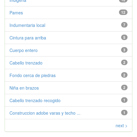
Indigena
Pames
12
Indumentaria local
7
Cintura para arriba
5
Cuerpo entero
3
Cabello trenzado
2
Fondo cerca de piedras
2
Niña en brazos
2
Cabello trenzado recogido
1
Construccion adobe varas y techo ...
1
next >