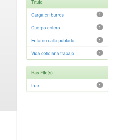
Título
Carga en burros
1
Cuerpo entero
1
Entorno calle poblado
1
Vida cotidiana trabajo
1
Has File(s)
true
1