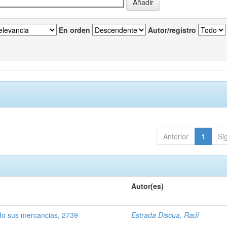
En orden
Autor/registro
Anterior
1
Si
Autor(es)
o sus mercancias, 2739
Estrada Discua, Raúl