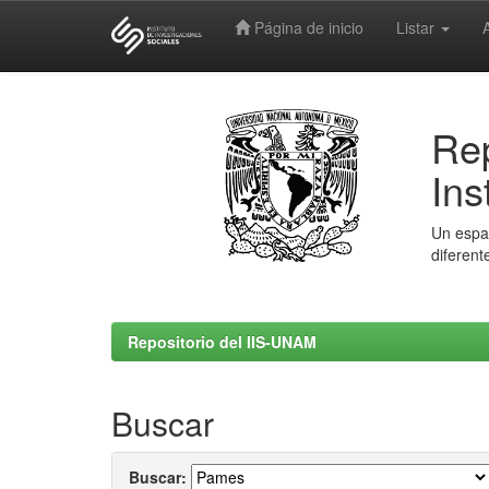
Página de inicio
Listar
Skip
navigation
Rep
Ins
Un espac
diferent
Repositorio del IIS-UNAM
Buscar
Buscar: