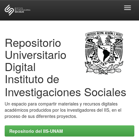
Skip
navigation
Repositorio
Universitario
Digital
Instituto de
Investigaciones Sociales
Un espacio para compartir materiales y recursos digitales
académicos producidos por los investigadores del IIS, en el
proceso de sus diferentes proyectos.
Repositorio del IIS-UNAM