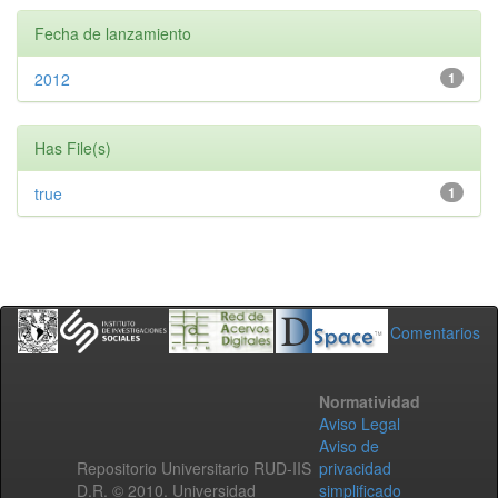
Fecha de lanzamiento
2012
1
Has File(s)
true
1
Comentarios
Normatividad
Aviso Legal
Aviso de
Repositorio Universitario RUD-IIS
privacidad
D.R. © 2010. Universidad
simplificado