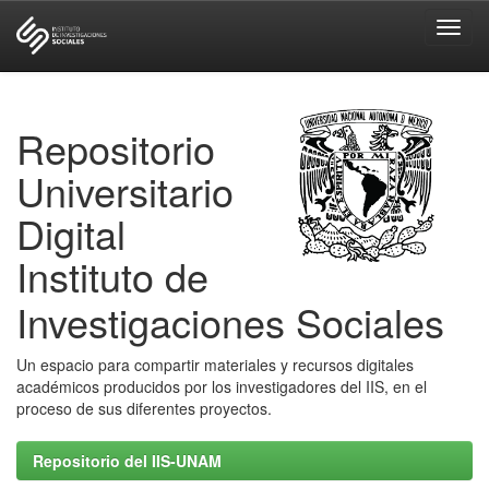
Skip
navigation
Repositorio
Universitario
Digital
Instituto de
Investigaciones Sociales
Un espacio para compartir materiales y recursos digitales
académicos producidos por los investigadores del IIS, en el
proceso de sus diferentes proyectos.
Repositorio del IIS-UNAM