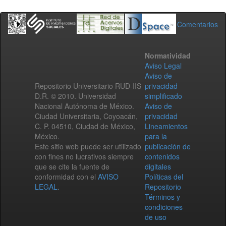
Comentarios
Normatividad
Aviso Legal
Aviso de
Repositorio Universitario RUD-IIS
privacidad
D.R. © 2010. Universidad
simplificado
Nacional Autónoma de México.
Aviso de
Ciudad Universitaria, Coyoacán,
privacidad
C. P. 04510, Ciudad de México,
Lineamientos
México.
para la
Este sitio web puede ser utilizado
publicación de
con fines no lucrativos siempre
contenidos
que se cite la fuente de
digitales
conformidad con el
AVISO
Políticas del
LEGAL
.
Repositorio
Términos y
condiciones
de uso