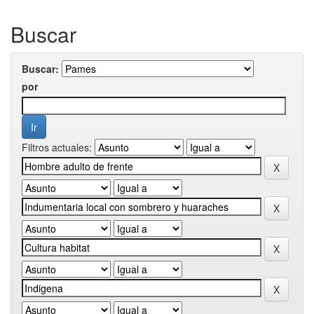
Buscar
Buscar:
por
Filtros actuales: