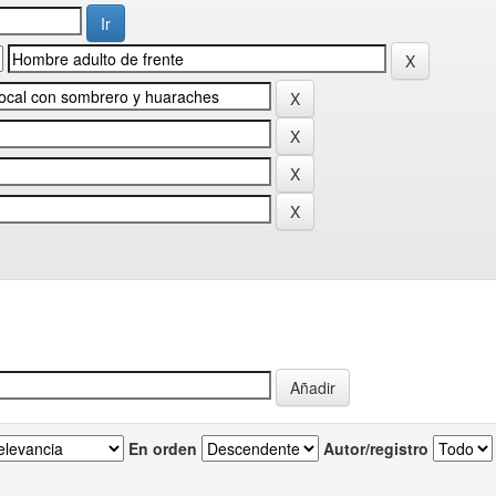
En orden
Autor/registro