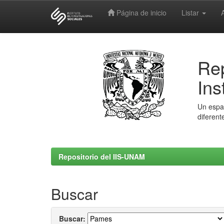
Página de inicio
Listar
Skip
navigation
Rep
Ins
Un espac
diferent
Repositorio del IIS-UNAM
Buscar
Buscar: