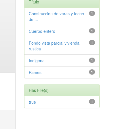
Título
Construccion de varas y techo
1
de ...
Cuerpo entero
1
Fondo vista parcial vivienda
1
rustica
Indigena
1
Pames
1
Has File(s)
true
1