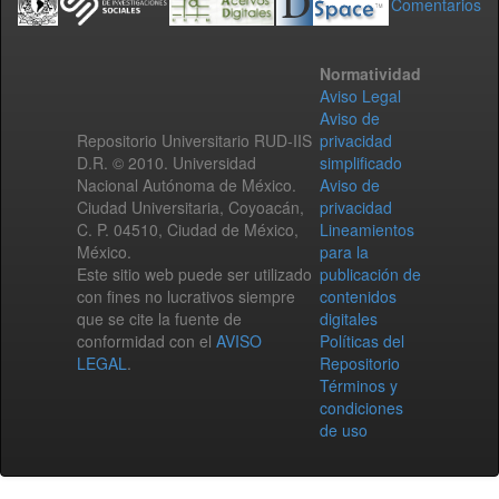
Comentarios
Normatividad
Aviso Legal
Aviso de
Repositorio Universitario RUD-IIS
privacidad
D.R. © 2010. Universidad
simplificado
Nacional Autónoma de México.
Aviso de
Ciudad Universitaria, Coyoacán,
privacidad
C. P. 04510, Ciudad de México,
Lineamientos
México.
para la
Este sitio web puede ser utilizado
publicación de
con fines no lucrativos siempre
contenidos
que se cite la fuente de
digitales
conformidad con el
AVISO
Políticas del
LEGAL
.
Repositorio
Términos y
condiciones
de uso