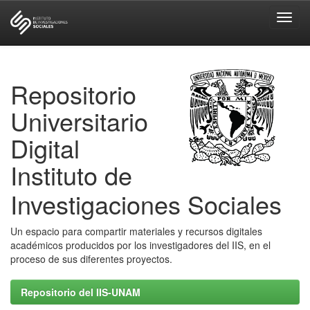
Skip
navigation
Repositorio
Universitario
Digital
Instituto de
Investigaciones Sociales
Un espacio para compartir materiales y recursos digitales
académicos producidos por los investigadores del IIS, en el
proceso de sus diferentes proyectos.
Repositorio del IIS-UNAM