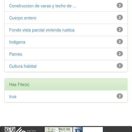
Construccion de varas y techo de ...
2
Cuerpo entero
2
Fondo vista parcial vivienda rustica
2
Indigena
2
Pames
2
Cultura habitat
1
Has File(s)
true
2