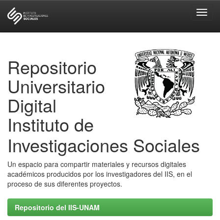
Skip
navigation
Repositorio
Universitario
Digital
Instituto de
Investigaciones Sociales
Un espacio para compartir materiales y recursos digitales
académicos producidos por los investigadores del IIS, en el
proceso de sus diferentes proyectos.
Repositorio del IIS-UNAM