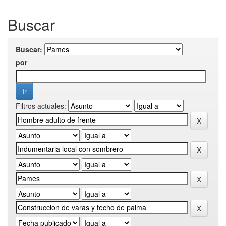
Buscar
Buscar:
por
Filtros actuales: