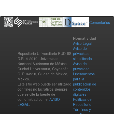
Comentarios
Normatividad
Aviso Legal
Aviso de
Repositorio Universitario RUD-IIS
privacidad
D.R. © 2010. Universidad
simplificado
Nacional Autónoma de México.
Aviso de
Ciudad Universitaria, Coyoacán,
privacidad
C. P. 04510, Ciudad de México,
Lineamientos
México.
para la
Este sitio web puede ser utilizado
publicación de
con fines no lucrativos siempre
contenidos
que se cite la fuente de
digitales
conformidad con el
AVISO
Políticas del
LEGAL
.
Repositorio
Términos y