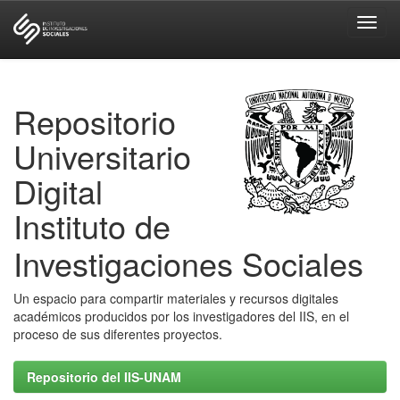
Skip
navigation
Repositorio
Universitario
Digital
Instituto de
Investigaciones Sociales
Un espacio para compartir materiales y recursos digitales
académicos producidos por los investigadores del IIS, en el
proceso de sus diferentes proyectos.
Repositorio del IIS-UNAM