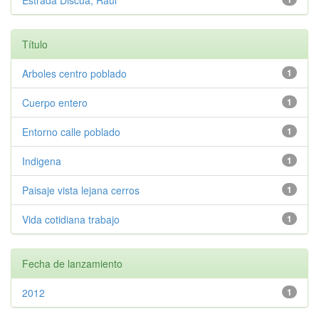
Estrada Discua, Raúl
Título
Arboles centro poblado
1
Cuerpo entero
1
Entorno calle poblado
1
Indigena
1
Paisaje vista lejana cerros
1
Vida cotidiana trabajo
1
Fecha de lanzamiento
2012
1