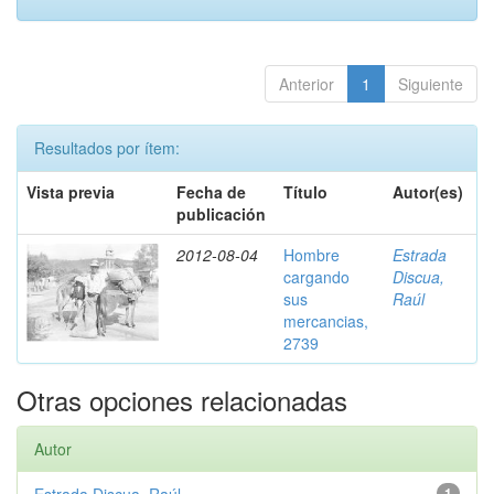
Anterior
1
Siguiente
Resultados por ítem:
Vista previa
Fecha de
Título
Autor(es)
publicación
2012-08-04
Hombre
Estrada
cargando
Discua,
sus
Raúl
mercancias,
2739
Otras opciones relacionadas
Autor
1