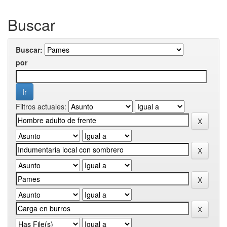
Buscar
Buscar:
por
Filtros actuales: