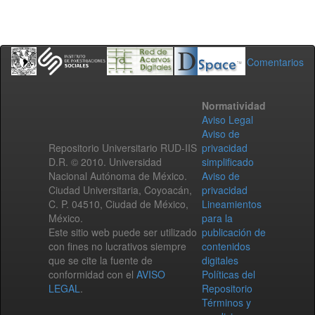
Comentarios
Normatividad
Aviso Legal
Aviso de
Repositorio Universitario RUD-IIS
privacidad
D.R. © 2010. Universidad
simplificado
Nacional Autónoma de México.
Aviso de
Ciudad Universitaria, Coyoacán,
privacidad
C. P. 04510, Ciudad de México,
Lineamientos
México.
para la
Este sitio web puede ser utilizado
publicación de
con fines no lucrativos siempre
contenidos
que se cite la fuente de
digitales
conformidad con el
AVISO
Políticas del
LEGAL
.
Repositorio
Términos y