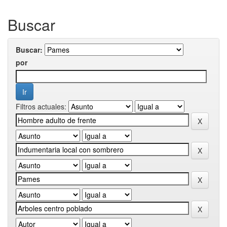
Buscar
Buscar:
por
Filtros actuales: