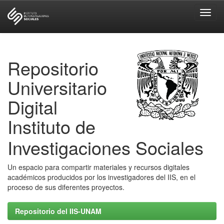
Skip
navigation
Repositorio
Universitario
Digital
Instituto de
Investigaciones Sociales
Un espacio para compartir materiales y recursos digitales
académicos producidos por los investigadores del IIS, en el
proceso de sus diferentes proyectos.
Repositorio del IIS-UNAM