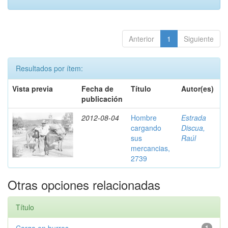
Anterior
1
Siguiente
Resultados por ítem:
Vista previa
Fecha de
Título
Autor(es)
publicación
2012-08-04
Hombre
Estrada
cargando
Discua,
sus
Raúl
mercancias,
2739
Otras opciones relacionadas
Título
1