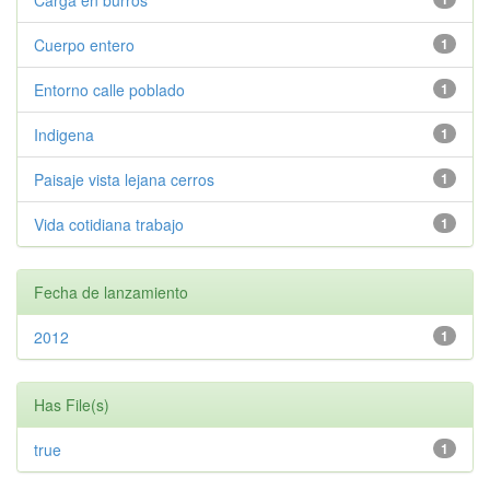
Carga en burros
Cuerpo entero
1
Entorno calle poblado
1
Indigena
1
Paisaje vista lejana cerros
1
Vida cotidiana trabajo
1
Fecha de lanzamiento
2012
1
Has File(s)
true
1