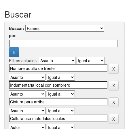
Buscar
Buscar:
por
Filtros actuales: