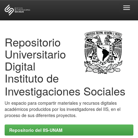
Skip
navigation
Repositorio
Universitario
Digital
Instituto de
Investigaciones Sociales
Un espacio para compartir materiales y recursos digitales
académicos producidos por los investigadores del IIS, en el
proceso de sus diferentes proyectos.
Repositorio del IIS-UNAM