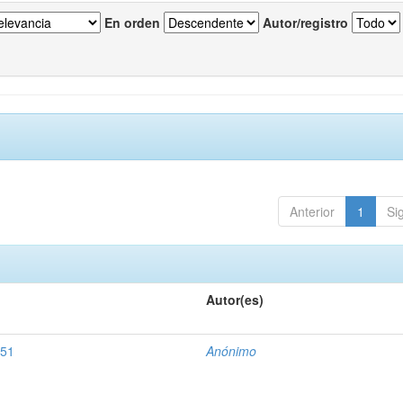
En orden
Autor/registro
Anterior
1
Si
Autor(es)
851
Anónimo