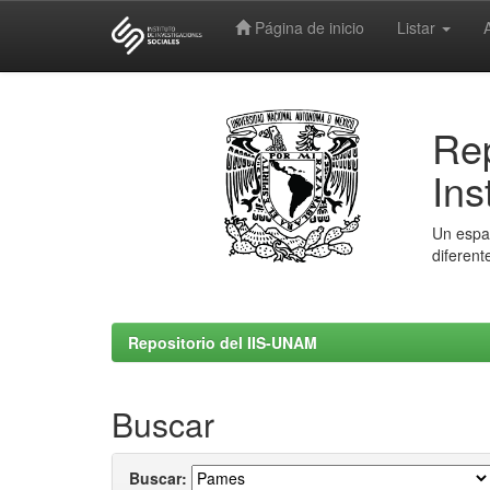
Página de inicio
Listar
Skip
navigation
Rep
Ins
Un espac
diferent
Repositorio del IIS-UNAM
Buscar
Buscar: