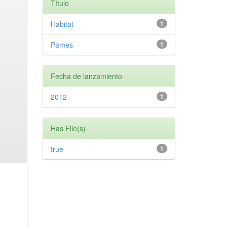
Título
Habitat
1
Pames
1
Fecha de lanzamiento
2012
1
Has File(s)
true
1