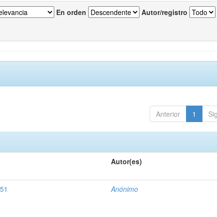
En orden
Autor/registro
Anterior
1
Si
Autor(es)
851
Anónimo