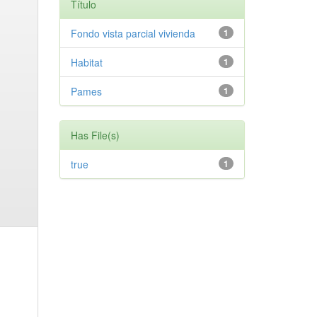
Título
Fondo vista parcial vivienda
1
Habitat
1
Pames
1
Has File(s)
true
1