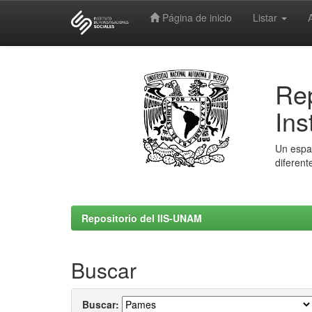
Página de inicio
Listar
Skip
navigation
Rep
Ins
Un espac
diferent
Repositorio del IIS-UNAM
Buscar
Buscar: