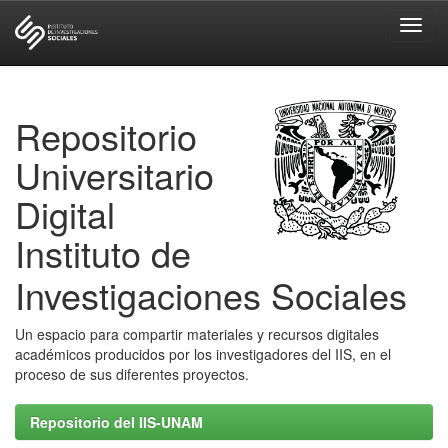
Skip
navigation
Repositorio
Universitario
Digital
Instituto de
Investigaciones Sociales
Un espacio para compartir materiales y recursos digitales
académicos producidos por los investigadores del IIS, en el
proceso de sus diferentes proyectos.
Repositorio del IIS-UNAM