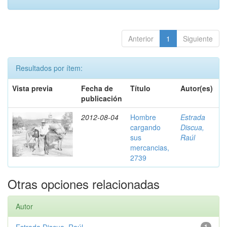
Anterior
1
Siguiente
Resultados por ítem:
Vista previa
Fecha de
Título
Autor(es)
publicación
2012-08-04
Hombre
Estrada
cargando
Discua,
sus
Raúl
mercancias,
2739
Otras opciones relacionadas
Autor
1