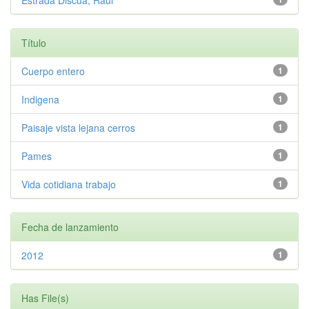
Estrada Discua, Raúl
Título
Cuerpo entero
1
Indigena
1
Paisaje vista lejana cerros
1
Pames
1
Vida cotidiana trabajo
1
Fecha de lanzamiento
2012
1
Has File(s)