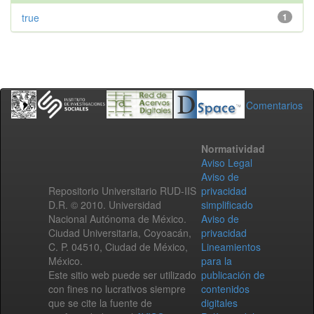
true
1
Comentarios
Normatividad
Aviso Legal
Aviso de
Repositorio Universitario RUD-IIS
privacidad
D.R. © 2010. Universidad
simplificado
Nacional Autónoma de México.
Aviso de
Ciudad Universitaria, Coyoacán,
privacidad
C. P. 04510, Ciudad de México,
Lineamientos
México.
para la
Este sitio web puede ser utilizado
publicación de
con fines no lucrativos siempre
contenidos
que se cite la fuente de
digitales