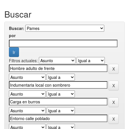
Buscar
Buscar:
por
Filtros actuales: