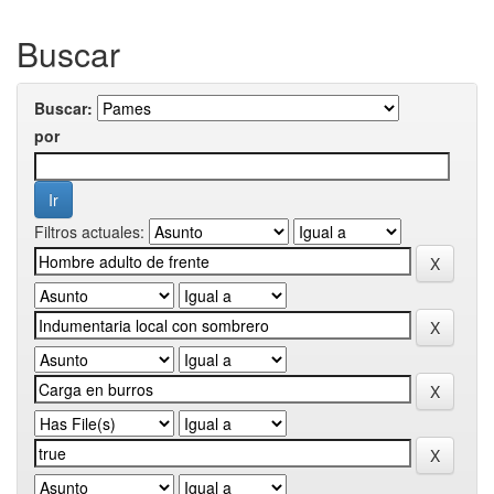
Buscar
Buscar:
por
Filtros actuales: