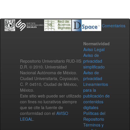
Comentarios
Normatividad
Aviso Legal
Aviso de
Repositorio Universitario RUD-IIS
privacidad
D.R. © 2010. Universidad
simplificado
Nacional Autónoma de México.
Aviso de
Ciudad Universitaria, Coyoacán,
privacidad
C. P. 04510, Ciudad de México,
Lineamientos
México.
para la
Este sitio web puede ser utilizado
publicación de
con fines no lucrativos siempre
contenidos
que se cite la fuente de
digitales
conformidad con el
AVISO
Políticas del
LEGAL
.
Repositorio
Términos y