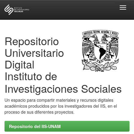
Skip
navigation
Repositorio
Universitario
Digital
Instituto de
Investigaciones Sociales
Un espacio para compartir materiales y recursos digitales
académicos producidos por los investigadores del IIS, en el
proceso de sus diferentes proyectos.
Repositorio del IIS-UNAM