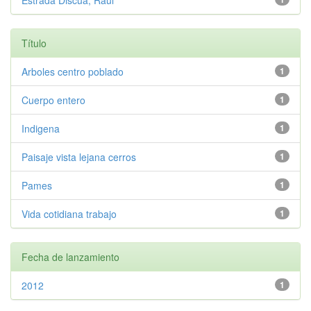
Estrada Discua, Raúl
Título
Arboles centro poblado
1
Cuerpo entero
1
Indigena
1
Paisaje vista lejana cerros
1
Pames
1
Vida cotidiana trabajo
1
Fecha de lanzamiento
2012
1