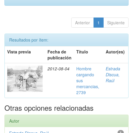
Anterior
1
Siguiente
Resultados por ítem:
Vista previa
Fecha de
Título
Autor(es)
publicación
2012-08-04
Hombre
Estrada
cargando
Discua,
sus
Raúl
mercancias,
2739
Otras opciones relacionadas
Autor
1