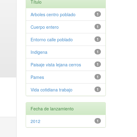
Título
Arboles centro poblado
1
Cuerpo entero
1
Entorno calle poblado
1
Indigena
1
Paisaje vista lejana cerros
1
Pames
1
Vida cotidiana trabajo
1
Fecha de lanzamiento
2012
1