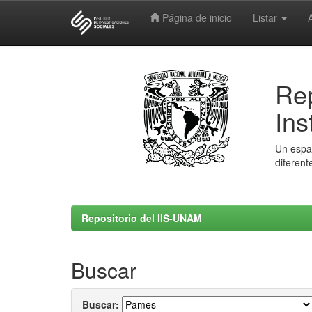
Página de inicio
Listar
Skip
navigation
Rep
Ins
Un espac
diferent
Repositorio del IIS-UNAM
Buscar
Buscar: