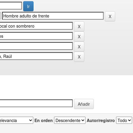
En orden
Autor/registro