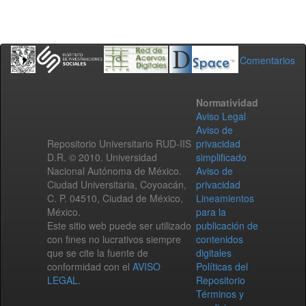
Comentarios
Normatividad
Aviso Legal
Aviso de
Repositorio Universitario RUD-IIS
privacidad
D.R. © 2010. Universidad
simplificado
Nacional Autónoma de México.
Aviso de
Ciudad Universitaria, Coyoacán,
privacidad
C. P. 04510, Ciudad de México,
Lineamientos
México.
para la
Este sitio web puede ser utilizado
publicación de
con fines no lucrativos siempre
contenidos
que se cite la fuente de
digitales
conformidad con el
AVISO
Políticas del
LEGAL
.
Repositorio
Términos y