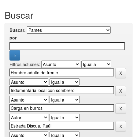
Buscar
Buscar:
por
Filtros actuales: