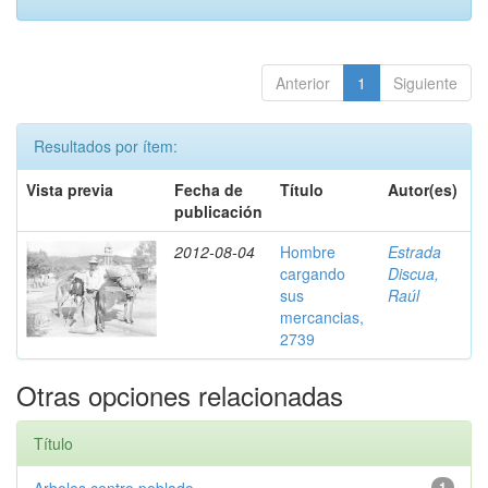
Anterior
1
Siguiente
Resultados por ítem:
Vista previa
Fecha de
Título
Autor(es)
publicación
2012-08-04
Hombre
Estrada
cargando
Discua,
sus
Raúl
mercancias,
2739
Otras opciones relacionadas
Título
1