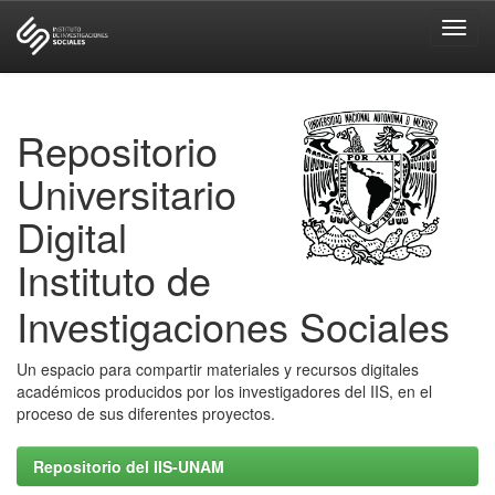
Skip
navigation
Repositorio
Universitario
Digital
Instituto de
Investigaciones Sociales
Un espacio para compartir materiales y recursos digitales
académicos producidos por los investigadores del IIS, en el
proceso de sus diferentes proyectos.
Repositorio del IIS-UNAM