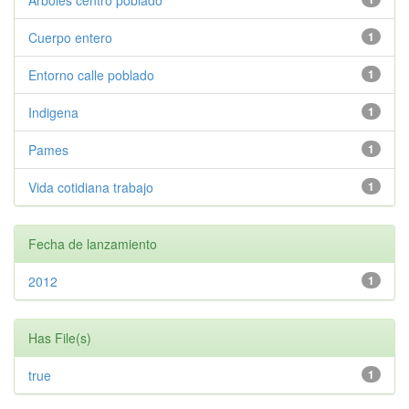
Arboles centro poblado
Cuerpo entero
1
Entorno calle poblado
1
Indigena
1
Pames
1
Vida cotidiana trabajo
1
Fecha de lanzamiento
2012
1
Has File(s)
true
1