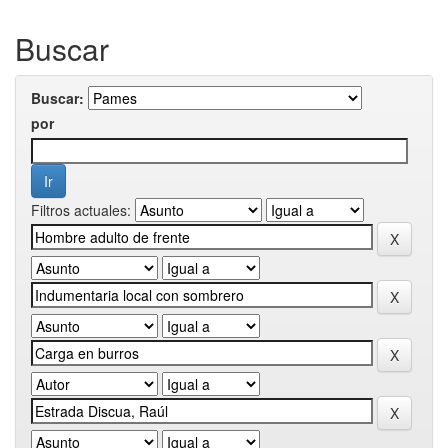
Buscar
Buscar:
por
Filtros actuales: