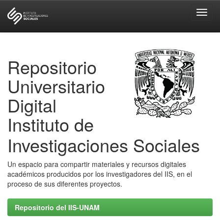
Skip
navigation
Repositorio
Universitario
Digital
Instituto de
Investigaciones Sociales
Un espacio para compartir materiales y recursos digitales
académicos producidos por los investigadores del IIS, en el
proceso de sus diferentes proyectos.
Repositorio del IIS-UNAM