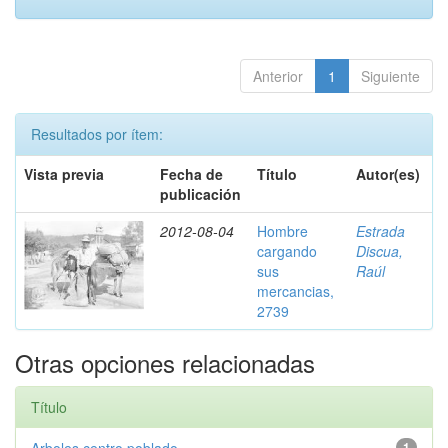
Anterior
1
Siguiente
Resultados por ítem:
Vista previa
Fecha de
Título
Autor(es)
publicación
2012-08-04
Hombre
Estrada
cargando
Discua,
sus
Raúl
mercancias,
2739
Otras opciones relacionadas
Título
1