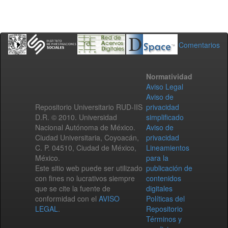
Comentarios
Normatividad
Aviso Legal
Aviso de
Repositorio Universitario RUD-IIS
privacidad
D.R. © 2010. Universidad
simplificado
Nacional Autónoma de México.
Aviso de
Ciudad Universitaria, Coyoacán,
privacidad
C. P. 04510, Ciudad de México,
Lineamientos
México.
para la
Este sitio web puede ser utilizado
publicación de
con fines no lucrativos siempre
contenidos
que se cite la fuente de
digitales
conformidad con el
AVISO
Políticas del
LEGAL
.
Repositorio
Términos y