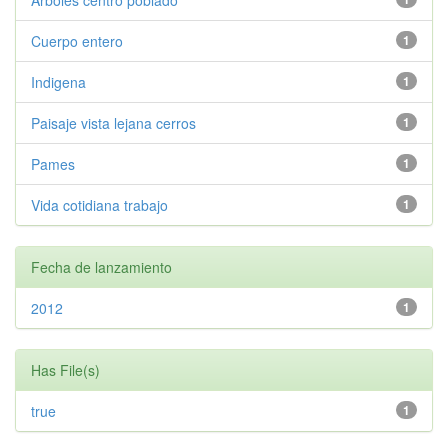
Arboles centro poblado
Cuerpo entero
1
Indigena
1
Paisaje vista lejana cerros
1
Pames
1
Vida cotidiana trabajo
1
Fecha de lanzamiento
2012
1
Has File(s)
true
1