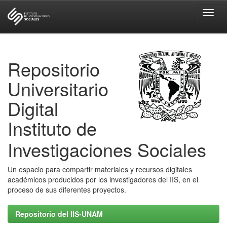
Skip
navigation
Repositorio
Universitario
Digital
Instituto de
Investigaciones Sociales
Un espacio para compartir materiales y recursos digitales
académicos producidos por los investigadores del IIS, en el
proceso de sus diferentes proyectos.
Repositorio del IIS-UNAM