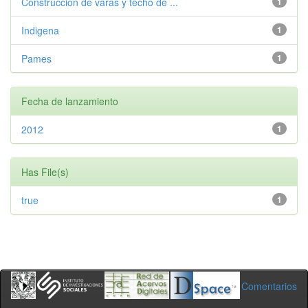
Construccion de varas y techo de ...
1
Indigena
1
Pames
1
Fecha de lanzamiento
2012
1
Has File(s)
true
1
Comentarios