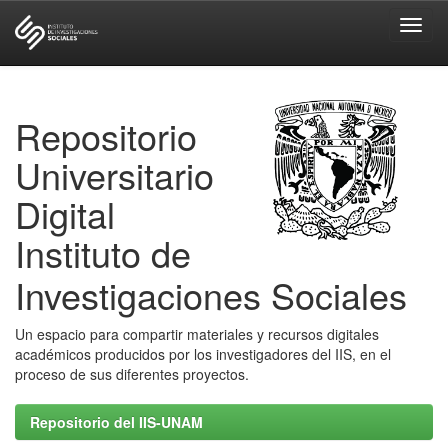
Skip
navigation
Repositorio
Universitario
Digital
Instituto de
Investigaciones Sociales
Un espacio para compartir materiales y recursos digitales
académicos producidos por los investigadores del IIS, en el
proceso de sus diferentes proyectos.
Repositorio del IIS-UNAM