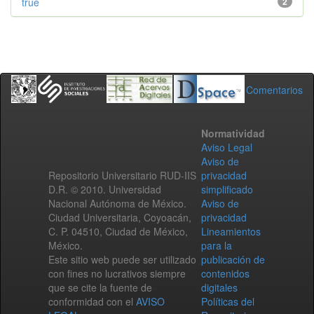
true
2
Comentarios
Normatividad
Aviso Legal
Aviso de
Repositorio Universitario RUD-IIS
privacidad
D.R. © 2010. Universidad
simplificado
Nacional Autónoma de México.
Aviso de
Ciudad Universitaria, Coyoacán,
privacidad
C. P. 04510, Ciudad de México,
Lineamientos
México.
para la
Este sitio web puede ser utilizado
publicación de
con fines no lucrativos siempre
contenidos
que se cite la fuente de
digitales
conformidad con el
AVISO
Políticas del