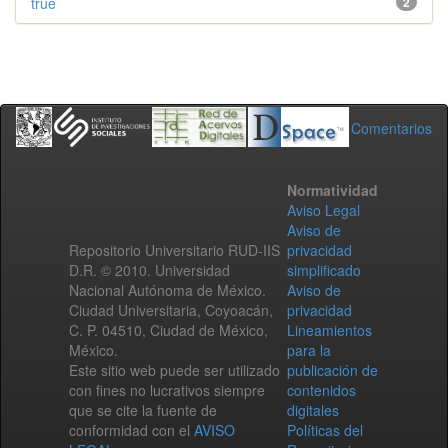
true
2
Comentarios
Normatividad
Aviso Legal
Aviso de
Repositorio Universitario RUD-IIS
privacidad
D.R. © 2010. Universidad
simplificado
Nacional Autónoma de México.
Aviso de
Ciudad Universitaria, Coyoacán,
privacidad
C. P. 04510, Ciudad de México,
Lineamientos
México.
para la
Este sitio web puede ser utilizado
publicación de
con fines no lucrativos siempre
contenidos
que se cite la fuente de
digitales
conformidad con el
AVISO
Políticas del