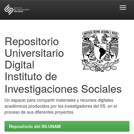
Skip
navigation
Repositorio
Universitario
Digital
Instituto de
Investigaciones Sociales
Un espacio para compartir materiales y recursos digitales
académicos producidos por los investigadores del IIS, en el
proceso de sus diferentes proyectos.
Repositorio del IIS-UNAM