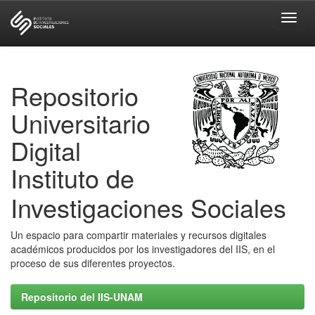
Skip
navigation
Repositorio
Universitario
Digital
Instituto de
Investigaciones Sociales
Un espacio para compartir materiales y recursos digitales
académicos producidos por los investigadores del IIS, en el
proceso de sus diferentes proyectos.
Repositorio del IIS-UNAM