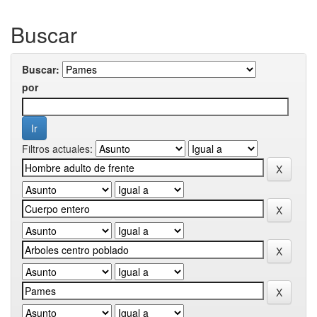
Buscar
Buscar:
por
Filtros actuales: