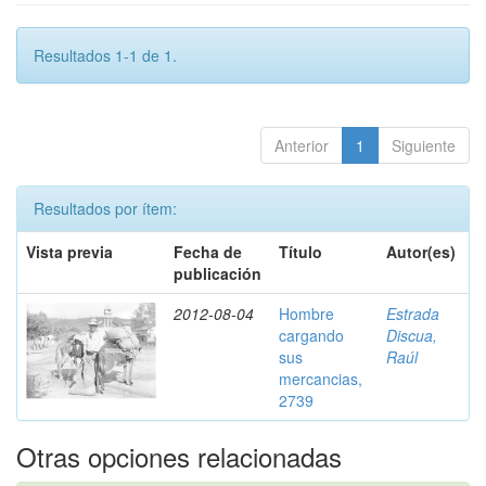
Resultados 1-1 de 1.
Anterior
1
Siguiente
Resultados por ítem:
Vista previa
Fecha de
Título
Autor(es)
publicación
2012-08-04
Hombre
Estrada
cargando
Discua,
sus
Raúl
mercancias,
2739
Otras opciones relacionadas