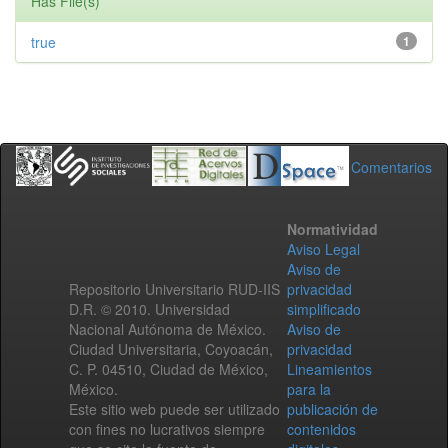
Has File(s)
true
1
Comentarios
Normatividad
Aviso Legal
Aviso de
Repositorio Universitario RUD-IIS
privacidad
D.R. © 2010. Universidad
simplificado
Nacional Autónoma de México.
Aviso de
Ciudad Universitaria, Coyoacán,
privacidad
C. P. 04510, Ciudad de México,
Lineamientos
México.
para la
Este sitio web puede ser utilizado
publicación de
con fines no lucrativos siempre
contenidos