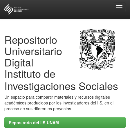
Skip
navigation
Repositorio
Universitario
Digital
Instituto de
Investigaciones Sociales
Un espacio para compartir materiales y recursos digitales
académicos producidos por los investigadores del IIS, en el
proceso de sus diferentes proyectos.
Repositorio del IIS-UNAM