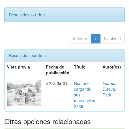
Resultados 1-1 de 1.
Anterior
1
Siguiente
Resultados por ítem:
Vista previa
Fecha de
Título
Autor(es)
publicación
2012-08-04
Hombre
Estrada
cargando
Discua,
sus
Raúl
mercancias,
2739
Otras opciones relacionadas