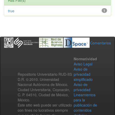
Has File(s)
true
1
Comentarios
Normatividad
Aviso Legal
Aviso de
Repositorio Universitario RUD-IIS
privacidad
D.R. © 2010. Universidad
simplificado
Nacional Autónoma de México.
Aviso de
Ciudad Universitaria, Coyoacán,
privacidad
C. P. 04510, Ciudad de México,
Lineamientos
México.
para la
Este sitio web puede ser utilizado
publicación de
con fines no lucrativos siempre
contenidos