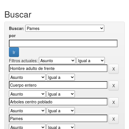
Buscar
Buscar:
por
Filtros actuales: