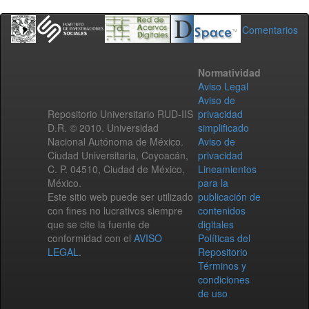
Comentarios
Normatividad
Aviso Legal
Aviso de
Repositorio Universitario RUD-IIS
privacidad
D.R. © 2010. Universidad
simplificado
Nacional Autónoma de México.
Aviso de
Ciudad Universitaria, Coyoacán,
privacidad
C. P. 04510, Ciudad de México,
Lineamientos
México.
para la
Este sitio web puede ser utilizado
publicación de
con fines no lucrativos siempre
contenidos
que se cite la fuente de
digitales
conformidad con el
AVISO
Políticas del
LEGAL
.
Repositorio
Términos y
condiciones
de uso