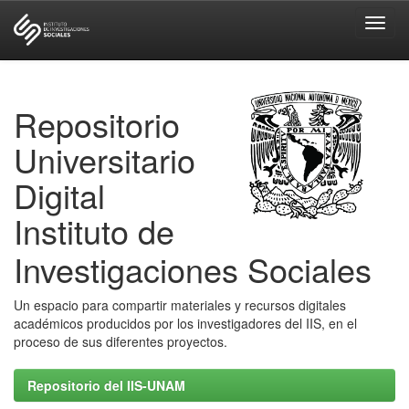
Skip
navigation
Repositorio
Universitario
Digital
Instituto de
Investigaciones Sociales
Un espacio para compartir materiales y recursos digitales
académicos producidos por los investigadores del IIS, en el
proceso de sus diferentes proyectos.
Repositorio del IIS-UNAM