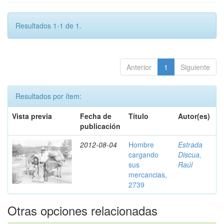
Resultados 1-1 de 1.
Anterior
1
Siguiente
Resultados por ítem:
Vista previa
Fecha de
Título
Autor(es)
publicación
2012-08-04
Hombre
Estrada
cargando
Discua,
sus
Raúl
mercancias,
2739
Otras opciones relacionadas