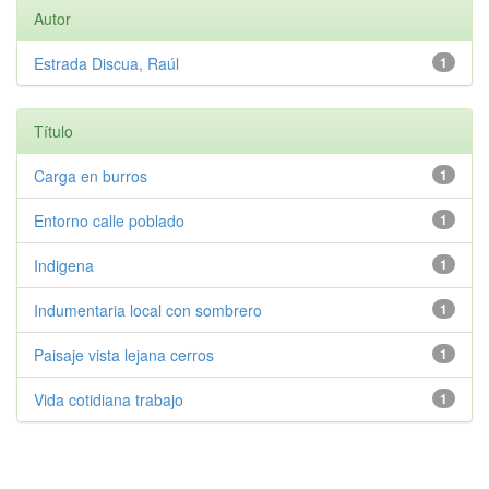
Autor
Estrada Discua, Raúl
1
Título
Carga en burros
1
Entorno calle poblado
1
Indigena
1
Indumentaria local con sombrero
1
Paisaje vista lejana cerros
1
Vida cotidiana trabajo
1