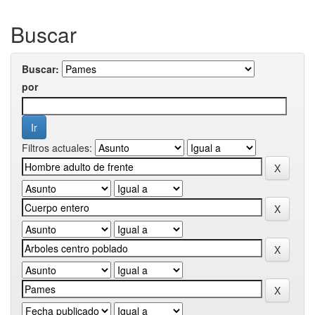
Buscar
Buscar:
por
Filtros actuales: