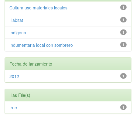
Cultura uso materiales locales
1
Habitat
1
Indigena
1
Indumentaria local con sombrero
1
Fecha de lanzamiento
2012
1
Has File(s)
true
1