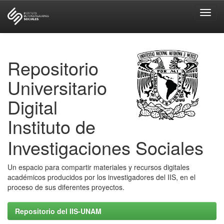
Skip
navigation
Repositorio
Universitario
Digital
Instituto de
Investigaciones Sociales
Un espacio para compartir materiales y recursos digitales
académicos producidos por los investigadores del IIS, en el
proceso de sus diferentes proyectos.
Repositorio del IIS-UNAM