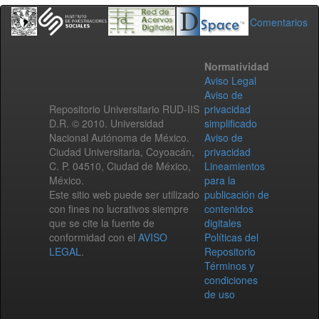
Comentarios
Normatividad
Aviso Legal
Aviso de
Repositorio Universitario RUD-IIS
privacidad
D.R. © 2010. Universidad
simplificado
Nacional Autónoma de México.
Aviso de
Ciudad Universitaria, Coyoacán,
privacidad
C. P. 04510, Ciudad de México,
Lineamientos
México.
para la
Este sitio web puede ser utilizado
publicación de
con fines no lucrativos siempre
contenidos
que se cite la fuente de
digitales
conformidad con el
AVISO
Políticas del
LEGAL
.
Repositorio
Términos y
condiciones
de uso