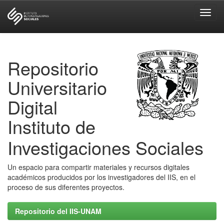
Skip
navigation
Repositorio
Universitario
Digital
Instituto de
Investigaciones Sociales
Un espacio para compartir materiales y recursos digitales
académicos producidos por los investigadores del IIS, en el
proceso de sus diferentes proyectos.
Repositorio del IIS-UNAM