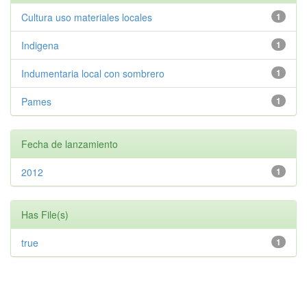
Cultura uso materiales locales
1
Indigena
1
Indumentaria local con sombrero
1
Pames
1
Fecha de lanzamiento
2012
1
Has File(s)
true
1