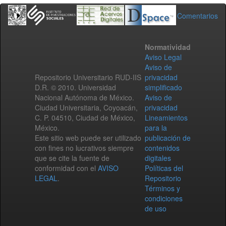
Comentarios
Normatividad
Aviso Legal
Aviso de
Repositorio Universitario RUD-IIS
privacidad
D.R. © 2010. Universidad
simplificado
Nacional Autónoma de México.
Aviso de
Ciudad Universitaria, Coyoacán,
privacidad
C. P. 04510, Ciudad de México,
Lineamientos
México.
para la
Este sitio web puede ser utilizado
publicación de
con fines no lucrativos siempre
contenidos
que se cite la fuente de
digitales
conformidad con el
AVISO
Políticas del
LEGAL
.
Repositorio
Términos y
condiciones
de uso