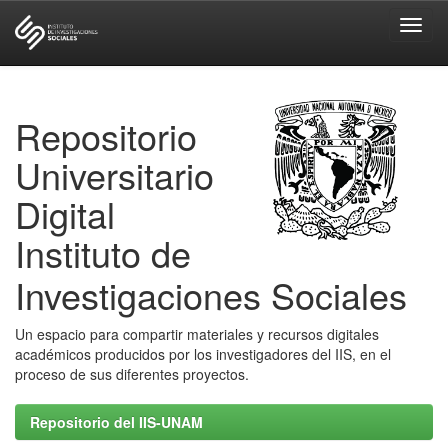
Skip
navigation
Repositorio
Universitario
Digital
Instituto de
Investigaciones Sociales
Un espacio para compartir materiales y recursos digitales
académicos producidos por los investigadores del IIS, en el
proceso de sus diferentes proyectos.
Repositorio del IIS-UNAM