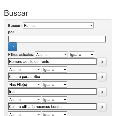
Buscar
Buscar:
por
Filtros actuales: