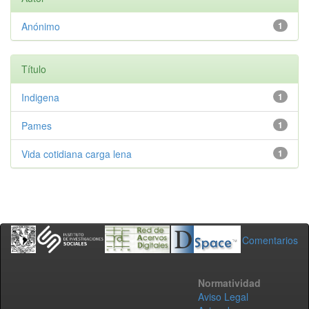
Anónimo
1
Título
Indigena
1
Pames
1
Vida cotidiana carga lena
1
Comentarios
Normatividad
Aviso Legal