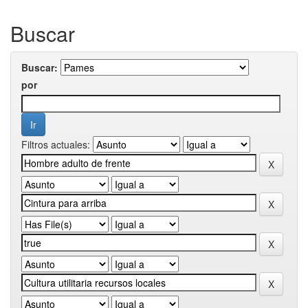
Buscar
Buscar:
por
Filtros actuales: