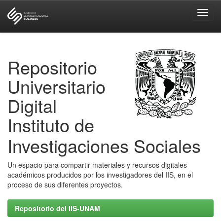
Skip
navigation
Repositorio
Universitario
Digital
Instituto de
Investigaciones Sociales
Un espacio para compartir materiales y recursos digitales
académicos producidos por los investigadores del IIS, en el
proceso de sus diferentes proyectos.
Repositorio del IIS-UNAM