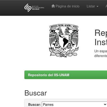
Página de inicio
Listar
Skip
navigation
Rep
Ins
Un espac
diferent
Repositorio del IIS-UNAM
Buscar
Buscar: