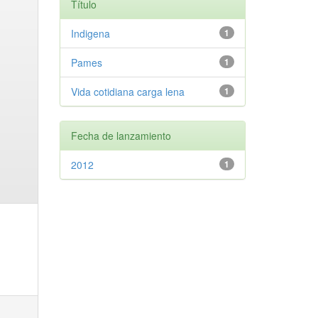
Título
Indigena
1
Pames
1
Vida cotidiana carga lena
1
Fecha de lanzamiento
2012
1