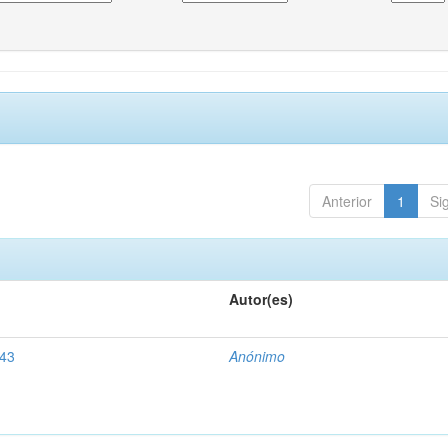
Anterior
1
Si
Autor(es)
843
Anónimo