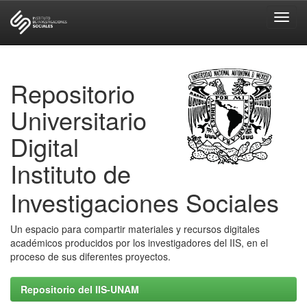
Skip
navigation
Repositorio
Universitario
Digital
Instituto de
Investigaciones Sociales
Un espacio para compartir materiales y recursos digitales
académicos producidos por los investigadores del IIS, en el
proceso de sus diferentes proyectos.
Repositorio del IIS-UNAM